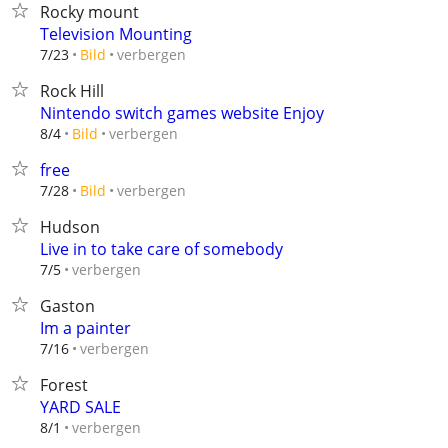
Rocky mount
Television Mounting
verbergen
7/23
Bild
Rock Hill
Nintendo switch games website Enjoy
verbergen
8/4
Bild
free
verbergen
7/28
Bild
Hudson
Live in to take care of somebody
verbergen
7/5
Gaston
Im a painter
verbergen
7/16
Forest
YARD SALE
verbergen
8/1