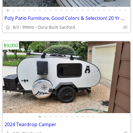
•
•
•
•
•
•
•
•
•
•
•
•
•
•
•
•
•
•
•
•
•
•
•
Poly Patio Furniture, Good Colors & Selection! 20 Yr Warr!
8/3
999mi
Dura-Built Sanford
$9,000
•
•
•
•
•
•
•
•
•
•
•
2024 Teardrop Camper