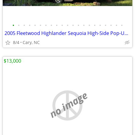
•
•
•
•
•
•
•
•
•
•
•
•
•
•
•
•
•
•
•
•
•
2005 Fleetwood Highlander Sequoia High-Side Pop-Up Camper
8/4
Cary, NC
$13,000
no image