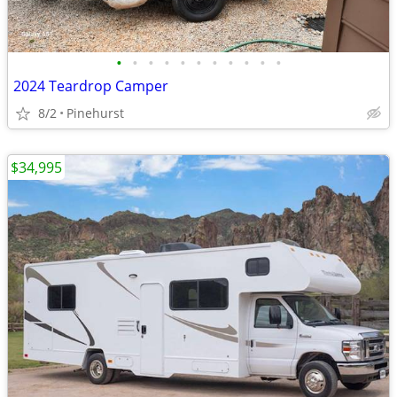
•
•
•
•
•
•
•
•
•
•
•
2024 Teardrop Camper
8/2
Pinehurst
$34,995