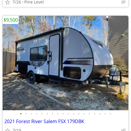
7/26
Pine Level
$9,500
•
•
•
•
•
•
•
•
•
•
•
•
•
•
•
•
•
•
2021 Forest River Salem FSX 179DBK
7/19