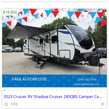
$18,800
•
•
•
•
•
•
•
•
•
•
•
•
•
•
•
•
•
•
•
•
•
•
•
•
2023 Cruiser RV Shadow Cruiser 280QBS Camper Camping Travel Trailer
7/23