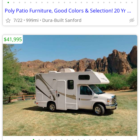
•
•
•
•
•
•
•
•
•
•
•
•
•
•
•
•
•
•
•
•
•
•
•
Poly Patio Furniture, Good Colors & Selection! 20 Yr Warr!
7/22
999mi
Dura-Built Sanford
$41,995
•
•
•
•
•
•
•
•
•
•
•
•
•
•