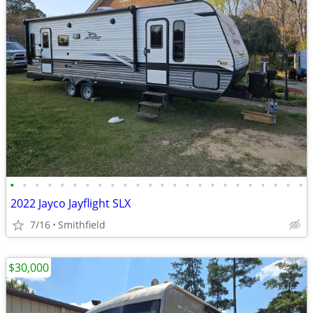
•
•
•
•
•
•
•
•
•
•
•
•
•
•
•
•
•
•
•
•
•
•
•
•
2022 Jayco Jayflight SLX
7/16
Smithfield
$30,000