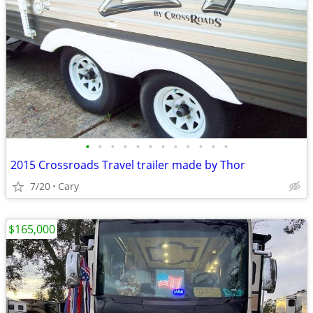
•
•
•
•
•
•
•
•
•
•
•
•
2015 Crossroads Travel trailer made by Thor
7/20
Cary
$165,000