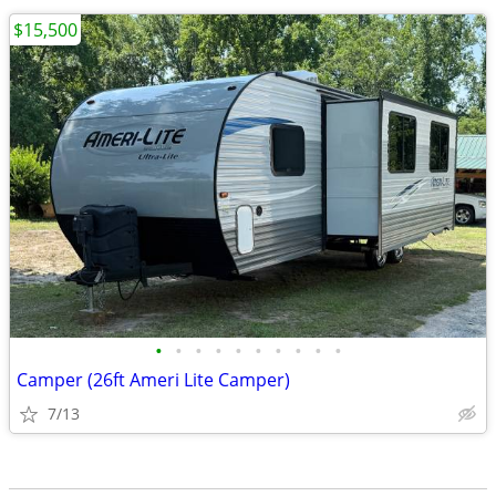
$15,500
•
•
•
•
•
•
•
•
•
•
Camper (26ft Ameri Lite Camper)
7/13