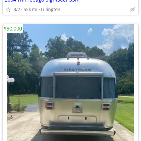
8/2
55k mi
Lillington
$90,000