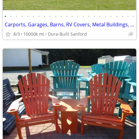
•
•
•
•
•
•
•
•
•
•
•
•
•
•
•
•
•
•
•
•
•
•
•
•
Carports, Garages, Barns, RV Covers, Metal Buildings, Sheds, Storage!!
8/3
10000k mi
Dura-Built Sanford