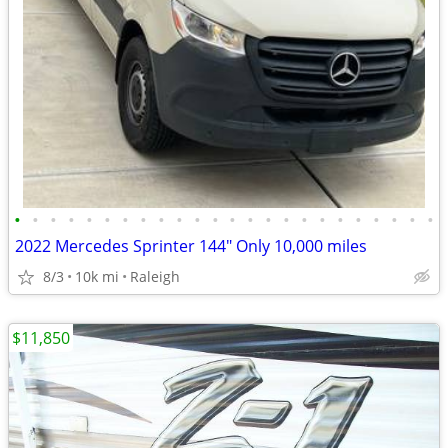
•
•
•
•
•
•
•
•
•
•
•
•
•
•
•
•
•
•
•
•
•
•
•
•
2022 Mercedes Sprinter 144" Only 10,000 miles
8/3
10k mi
Raleigh
$11,850