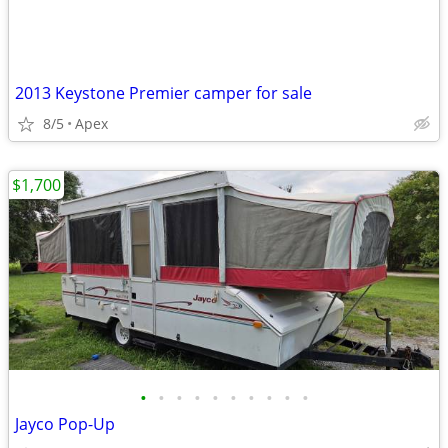
2013 Keystone Premier camper for sale
8/5
Apex
$1,700
•
•
•
•
•
•
•
•
•
•
Jayco Pop-Up