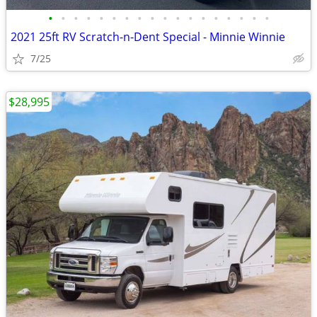
•
•
•
•
•
•
•
•
•
•
•
•
•
•
•
•
•
•
2021 25ft RV Scratch-n-Dent Special - Minnie Winnie
7/25
$28,995