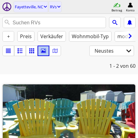
Fayetteville, NC
RVs
Beitrag
Konto
+
Preis
Verkäufer
Wohnmobil-Typ
modellja
Neustes
1 - 2
von 60