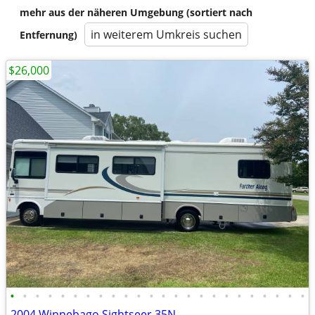
mehr aus der näheren Umgebung (sortiert nach
in weiterem Umkreis suchen
Entfernung)
$26,000
•
•
•
•
•
•
•
•
•
•
•
•
•
•
•
•
•
•
•
•
•
•
•
•
2004 Winnebago Sightseer 35N