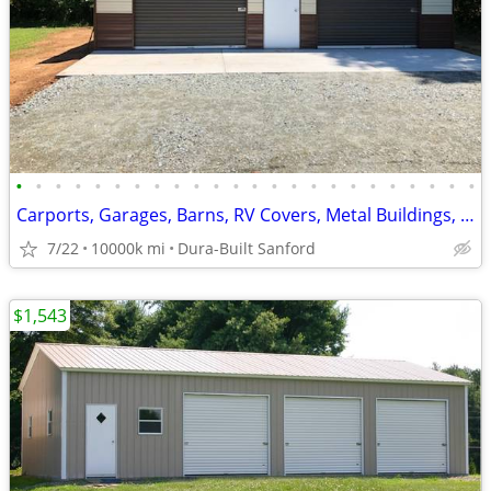
•
•
•
•
•
•
•
•
•
•
•
•
•
•
•
•
•
•
•
•
•
•
•
•
Carports, Garages, Barns, RV Covers, Metal Buildings, Sheds, Storage!!
7/22
10000k mi
Dura-Built Sanford
$1,543