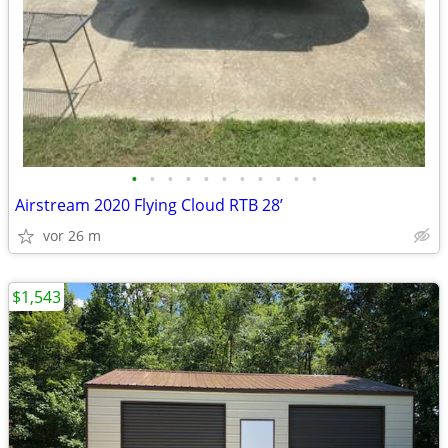
•
•
•
•
•
•
•
•
•
•
•
Airstream 2020 Flying Cloud RTB 28’
vor 26 m
$1,543