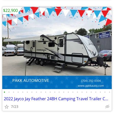
$22,900
•
•
•
•
•
•
•
•
•
•
•
•
•
•
•
•
•
•
•
•
•
•
•
•
2022 Jayco Jay Feather 24BH Camping Travel Trailer Camper CLEAN
7/23