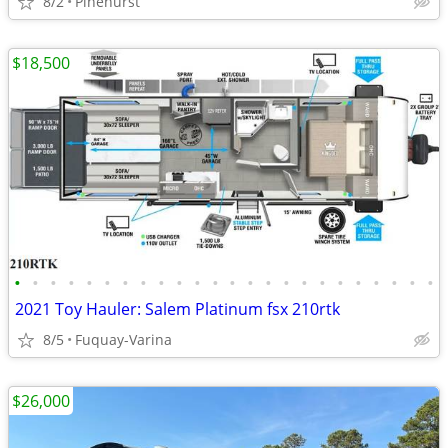
8/2
Pinehurst
$18,500
•
•
•
•
•
•
•
•
•
•
•
•
•
•
•
•
•
•
•
•
•
•
•
•
2021 Toy Hauler: Salem Platinum fsx 210rtk
8/5
Fuquay-Varina
$26,000