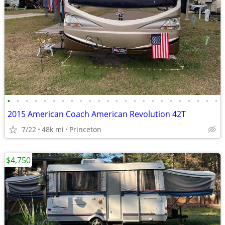
•
•
•
•
•
•
•
•
•
•
•
•
•
•
•
•
•
•
•
•
•
•
•
•
2015 American Coach American Revolution 42T
7/22
48k mi
Princeton
$4,750