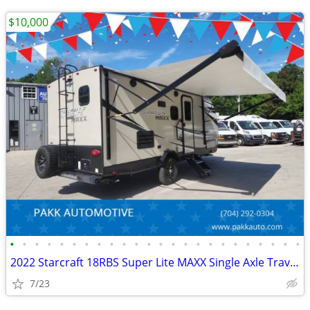
$10,000
•
•
•
•
•
•
•
•
•
•
•
•
•
•
•
•
•
•
•
•
•
•
•
•
2022 Starcraft 18RBS Super Lite MAXX Single Axle Travel Trailer Camper
7/23