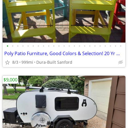
•
•
•
•
•
•
•
•
•
•
•
•
•
•
•
•
•
•
•
•
•
•
•
Poly Patio Furniture, Good Colors & Selection! 20 Yr Warr!
8/3
999mi
Dura-Built Sanford
$9,000