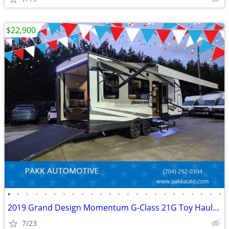
$22,900
•
•
•
•
•
•
•
•
•
•
•
•
•
•
•
•
•
•
•
•
•
•
•
•
2019 Grand Design Momentum G-Class 21G Toy Hauler Camper FUEL STATION
7/23