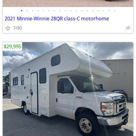
•
•
•
•
•
•
•
•
•
•
•
•
•
•
•
•
•
•
2021 Minnie-Winnie 28QR class-C motorhome
7/30
$29,995