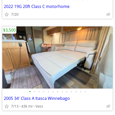
2022 19G 20ft Class C motorhome
7/20
$3,500
•
•
•
•
•
•
•
•
•
•
•
•
•
2005 34' Class A Itasca Winnebago
7/13
43k mi
Vass