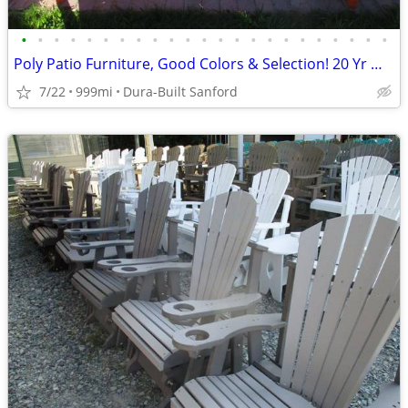
•
•
•
•
•
•
•
•
•
•
•
•
•
•
•
•
•
•
•
•
•
•
•
Poly Patio Furniture, Good Colors & Selection! 20 Yr Warr!
7/22
999mi
Dura-Built Sanford