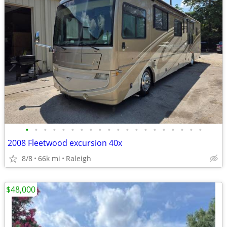
•
•
•
•
•
•
•
•
•
•
•
•
•
•
•
•
•
•
•
•
2008 Fleetwood excursion 40x
8/8
66k mi
Raleigh
$48,000