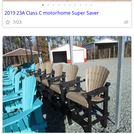
•
•
•
•
•
•
•
•
•
•
2019 23A Class C motorhome Super Saver
7/23