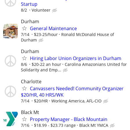
Startup
8/2
Volunteer
Durham
General Maintenance
7/14
$23-25/hour
Ronald McDonald House of
Durham
Durham
Hiring Labor Union Organizers in Durham
8/6
$20-22 an hour
Carolina Amazonians United for
Solidarity and Emp...
Charlotte
Canvassers Needed! Community Organizer
$20/HR, 40 HRS/WK
7/14
$20/HR
Working America, AFL-CIO
Black Mt
Property Manager - Black Mountain
7/16
$18.99 - $23.73 range
Black Mt YMCA