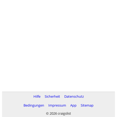
Hilfe
Sicherheit
Datenschutz
Bedingungen
Impressum
App
Sitemap
© 2026 craigslist