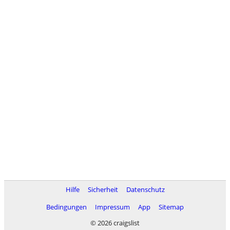
Hilfe
Sicherheit
Datenschutz
Bedingungen
Impressum
App
Sitemap
© 2026 craigslist