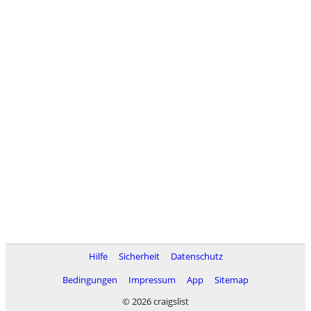
Hilfe
Sicherheit
Datenschutz
Bedingungen
Impressum
App
Sitemap
© 2026 craigslist