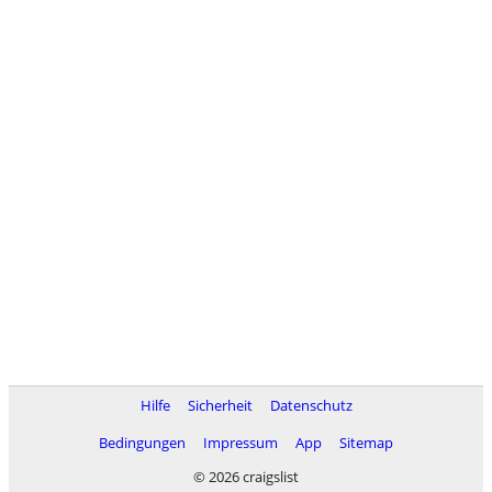
Hilfe
Sicherheit
Datenschutz
Bedingungen
Impressum
App
Sitemap
© 2026 craigslist