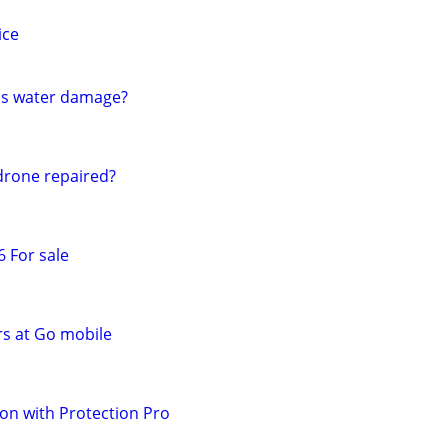
ice
as water damage?
drone repaired?
 For sale
s at Go mobile
ion with Protection Pro