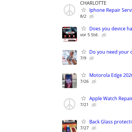
CHARLOTTE
Iphone Repair Serv
8/2
Does you device h
vor 5 Std.
Do you need your 
7/9
Motorola Edge 2026
7/26
Apple Watch Repair
7/21
Back Glass protect
7/27