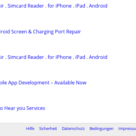
r . Simcard Reader . for iPhone . iPad . Android
droid Screen & Charging Port Repair
r . Simcard Reader . for iPhone . iPad . Android
le App Development – Available Now
to Hear you Services
Hilfe
Sicherheit
Datenschutz
Bedingungen
Impress