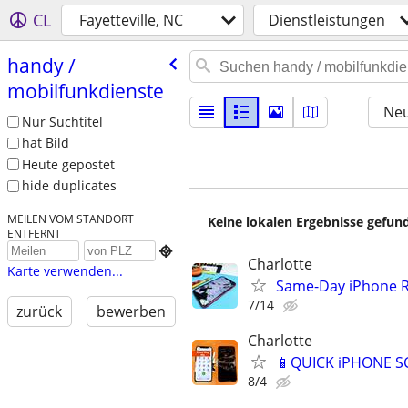
CL
Fayetteville, NC
Dienstleistungen
handy /​
mobilfunkdienste
Neu
Nur Suchtitel
hat Bild
Heute gepostet
hide duplicates
MEILEN VOM STANDORT
Keine lokalen Ergebnisse gefund
ENTFERNT

Charlotte
Karte verwenden...
Same-Day iPhone Re
7/14
zurück
bewerben
Charlotte
📱QUICK iPHONE 
8/4