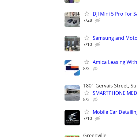
DJI Mini 5 Pro For S
7/28
Samsung and Motor
7/10
Amica Leasing With
8/3
1801 Gervais Street, Su
SMARTPHONE MEDIC
8/3
Mobile Car Detailin
7/10
Greenville