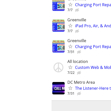
Charging Port Repai
7/7
Greenville
iPad Pro, Air, & An
7/7
Greenville
Charging Port Repai
7/31
All location
Custom Web & Mobi
7/22
DC Metro Area
The Listener-Here 
7/31